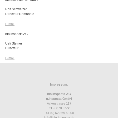
Rolf Schweizer
Directeur Romandie
E-mail
bio.inspecta AG
Ueli Steiner
Directeur
E-mail
Impressum:
bio.inspecta AG
q.inspecta GmbH
Ackerstrasse 117
CH-5070 Frick
+41 (0) 62 865 63 00
info
@bio-inspecta.
ch