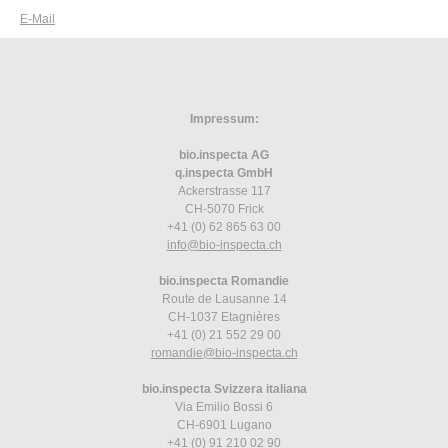
E-Mail
Impressum:
bio.inspecta AG
q.inspecta GmbH
Ackerstrasse 117
CH-5070 Frick
+41 (0) 62 865 63 00
info
@bio-inspecta.
ch
bio.inspecta Romandie
Route de Lausanne 14
CH-1037 Etagnières
+41 (0) 21 552 29 00
romandie
@bio-inspecta.
ch
bio.inspecta Svizzera italiana
Via Emilio Bossi 6
CH-6901 Lugano
+41 (0) 91 210 02 90