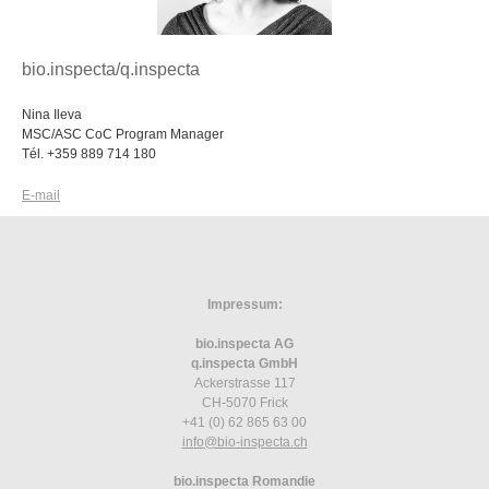
bio.inspecta/q.inspecta
Nina Ileva
MSC/ASC CoC Program Manager
Tél. +359 889 714 180
E-mail
Impressum:
bio.inspecta AG
q.inspecta GmbH
Ackerstrasse 117
CH-5070 Frick
+41 (0) 62 865 63 00
info
@bio-inspecta.
ch
bio.inspecta Romandie