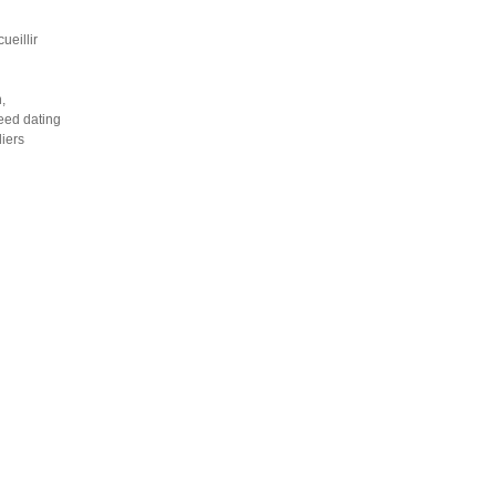
ueillir
,
eed dating
iers