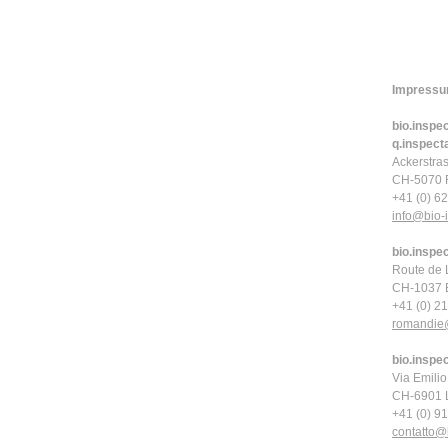
Impressu
bio.inspe
q.inspec
Ackerstra
CH-5070 F
+41 (0) 6
info
@bio-i
bio.inspe
Route de
CH-1037 E
+41 (0) 2
romandie
bio.inspec
Via Emilio
CH-6901 
+41 (0) 9
contatto
@b