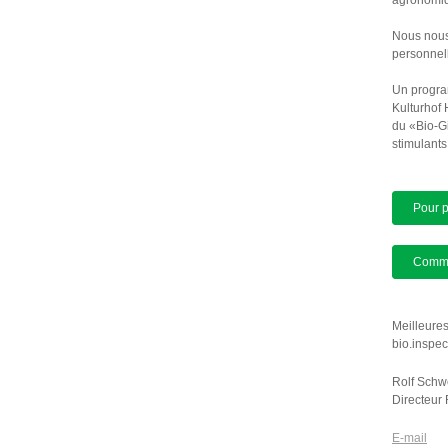
agronomiqu
Nous nous 
personnell
Un progra
Kulturhof
du «Bio-Gi
stimulants
Pour p
Comman
Meilleures
bio.inspe
Rolf Schw
Directeur
E-mail