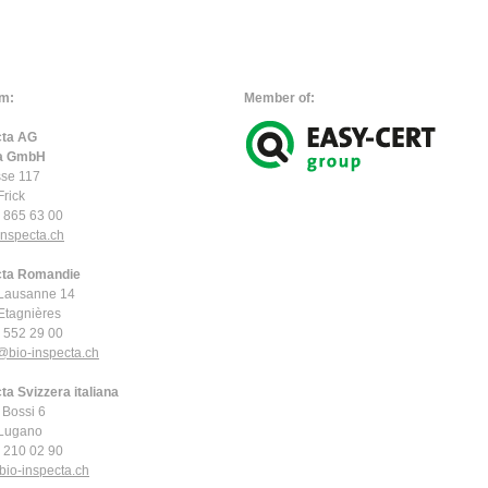
m:
Member of:
cta AG
ta GmbH
sse 117
rick
2 865 63 00
nspecta.
ch
cta Romandie
 Lausanne 14
tagnières
1 552 29 00
@bio-inspecta.
ch
ta Svizzera italiana
 Bossi 6
Lugano
1 210 02 90
io-inspecta.
ch