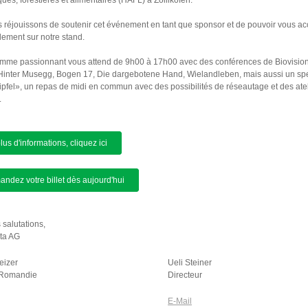
es, forestières et alimentaires (HAFL) à Zollikofen.
réjouissons de soutenir cet événement en tant que sponsor et de pouvoir vous acc
ement sur notre stand.
mme passionnant vous attend de 9h00 à 17h00 avec des conférences de Biovision
 Hinter Musegg, Bogen 17, Die dargebotene Hand, Wielandleben, mais aussi un sp
pfel», un repas de midi en commun avec des possibilités de réseautage et des atel
.
lus d'informations, cliquez ici
dez votre billet dès aujourd'hui
 salutations,
cta AG
eizer
Ueli Steiner
 Romandie
Directeur
E-Mail