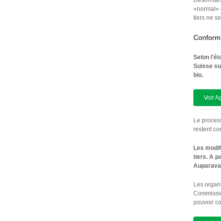
Désormais,
«normal» 
tiers ne s
Conformi
Selon l'é
Suisse su
bio.
Voir A
Le process
restent c
Les modif
tiers. A p
Auparavant
Les organ
Commission
pouvoir co