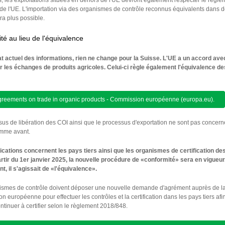
 les exploitations situées en dehors de l'UE devront également respecter le règle
de l'UE. L'importation via des organismes de contrôle reconnus équivalents dans 
era plus possible.
té au lieu de l'équivalence
tat actuel des informations, rien ne change pour la Suisse. L'UE a un accord ave
r les échanges de produits agricoles. Celui-ci règle également l'équivalence de
greements on trade in organic products - Commission européenne (europa.eu).
us de libération des COI ainsi que le processus d'exportation ne sont pas concern
omme avant.
ications concernent les pays tiers ainsi que les organismes de certification de
artir du 1er janvier 2025, la nouvelle procédure de «conformité» sera en vigueur
, il s'agissait de «l'équivalence».
ismes de contrôle doivent déposer une nouvelle demande d'agrément auprès de l
 européenne pour effectuer les contrôles et la certification dans les pays tiers afi
ntinuer à certifier selon le règlement 2018/848.