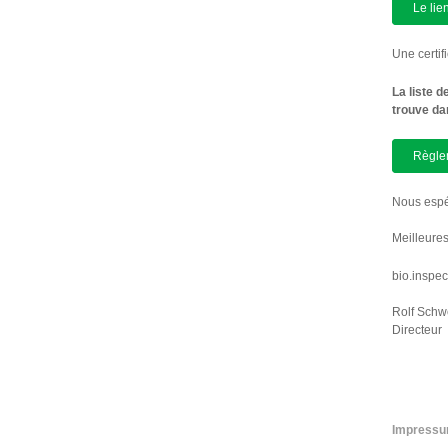
Le li
Une certif
La liste 
trouve da
Règlem
Nous espér
Meilleures
bio.inspe
Rolf Schw
Directeur
Impressu