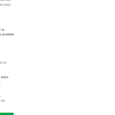
ment bio
des pays
c la
s produits
és et
s pays
.
a
n de