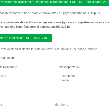
en vous permet d'accéder au règlement correspondant EUR-Lex - 02018R0848-20
ication conforme à une norme «équivalente» du pays concerné ne suffit plus.
des organismes de certification déjà reconnus (qui sera complétée au fur et à m
ns l'annexe II du règlement d'application 2024/1748 :
ent d'application - UE - 2024/1748
ons avoir ainsi clarifié la situation et vous souhaitons une bonne journée.
 salutations
cta Romandie
bio.inspecta AG
eizer
Ueli Steiner
Directeur
m:
Member of: