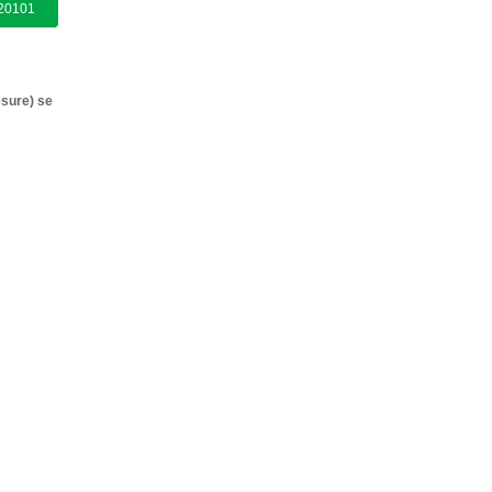
220101
esure) se