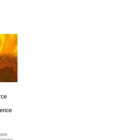
rce
lence
ueur.