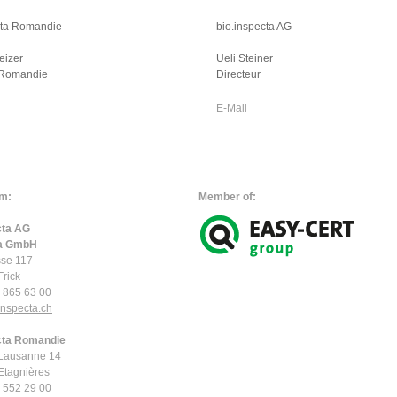
cta Romandie
bio.inspecta AG
eizer
Ueli Steiner
 Romandie
Directeur
E-Mail
m:
Member of:
cta AG
ta GmbH
sse 117
rick
2 865 63 00
nspecta.
ch
cta Romandie
 Lausanne 14
tagnières
1 552 29 00