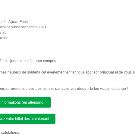
 für Agrar-,Forst-
smittelwissenschaften HAFL
e 85
kofen
 billet journalier, déjeuner compris
es heureux de soutenir cet événement en tant que sponsor principal et de vous ac
us surprendre, créez des liens et partagez vos idées – la bio vit de l’échange !
’informations (en allemand)
ez votre billet dès maintenant
 salutations,