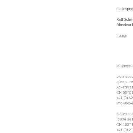
bio.inspe
Rolf Schw
Directeur
E-Mail
Impressu
bio.inspe
q.inspec
Ackerstra
CH-5070 F
+41 (0) 6
info
@bio-i
bio.inspe
Route de
CH-1037 E
+41 (0) 2