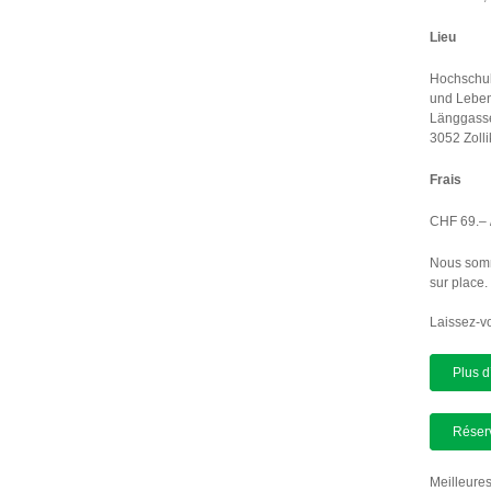
Lieu
Hochschule
und Leben
Länggass
3052 Zolli
Frais
CHF 69.– /
Nous somm
sur place.
Laissez-vo
Plus d
Réserv
Meilleures