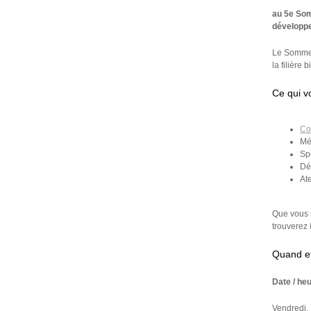
au 5e Som
développe
Le Sommet 
la filière b
Ce qui v
Co
Mé
Sp
Dé
At
Que vous 
trouverez 
Quand et
Date / he
Vendredi,