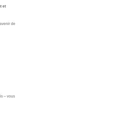
t et
’avenir de
is – vous