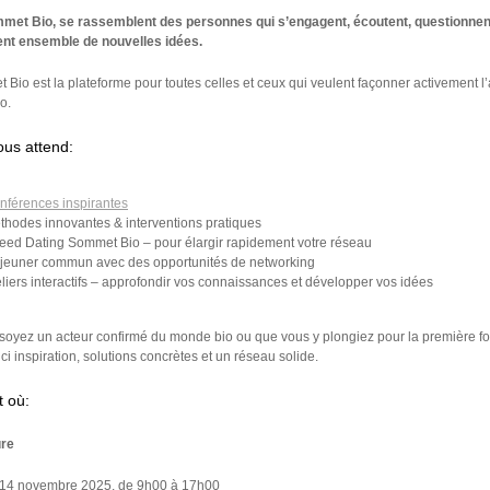
met Bio, se rassemblent des personnes qui s’engagent, écoutent, questionnen
nt ensemble de nouvelles idées.
Bio est la plateforme pour toutes celles et ceux qui veulent façonner activement l
io.
ous attend:
nférences inspirantes
thodes innovantes & interventions pratiques
eed Dating Sommet Bio – pour élargir rapidement votre réseau
jeuner commun avec des opportunités de networking
eliers interactifs – approfondir vos connaissances et développer vos idées
soyez un acteur confirmé du monde bio ou que vous y plongiez pour la première fo
ici inspiration, solutions concrètes et un réseau solide.
 où:
ure
 14 novembre 2025, de 9h00 à 17h00