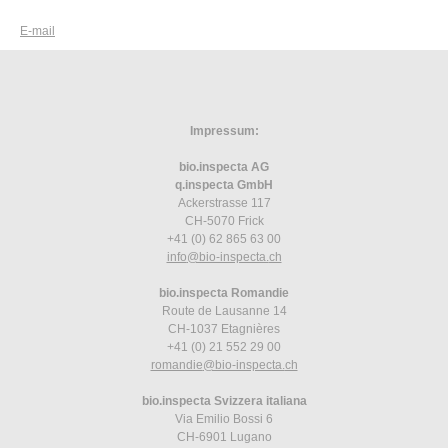
E-mail
Impressum:
bio.inspecta AG
q.inspecta GmbH
Ackerstrasse 117
CH-5070 Frick
+41 (0) 62 865 63 00
info
@bio-inspecta.
ch
bio.inspecta Romandie
Route de Lausanne 14
CH-1037 Etagnières
+41 (0) 21 552 29 00
romandie
@bio-inspecta.
ch
bio.inspecta Svizzera italiana
Via Emilio Bossi 6
CH-6901 Lugano